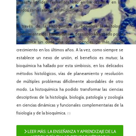
grasas y lipoides, fermentos, etc. en las células y en los
tejidos con el auxilio del microscopio.
(2)
A través de la histoquímica se beneficia la histología
directamente del extraordinario desarrollo alcanzado por la
bioquímica sin duda una de las ciencias de más rápido
crecimiento en los últimos años. A la vez, como siempre se
establece un nexo de unión, el beneficio es mutuo; la
bioquímica ha hallado por esta simbiosis, en los delicados
métodos histológicos, vías de planeamiento y resolución
de múltiples problemas dificílmente abordables de otro
modo. La histoquímica ha podido transformar las ciencias
descriptivas de la histología, biología, patología y zoología
en ciencias dinámicas y funcionales complementarias de la
fisiología y de la bioquímica.
(1)
LEER MÁS: LA ENSEÑANZA Y APRENDIZAJE DE LA