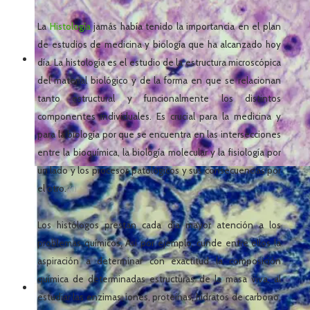
La
Histología
jamás había tenido la importancia en el plan
de estudios de medicina y biología que ha alcanzado hoy
día. La histología es el estudio de la estructura microscópica
del material biológico y de la forma en que se relacionan
tanto estructural y funcionalmente los distintos
componentes individuales. Es crucial para la medicina y
para la biología por que se encuentra en las intersecciones
entre la bioquímica, la biología molecular y la fisiología por
un lado y los procesos patológicos y sus consecuencias por
el otro.
(1)
Los histólogos prestan cada día mayor atención a los
problemas químicos, Así por ejemplo, cunde entre ellos la
aspiración a determinar con exactitud la composición
química de determinadas estructuras de la masa viva, al
estudiar las enzimas, iones, proteínas, hidratos de carbono,