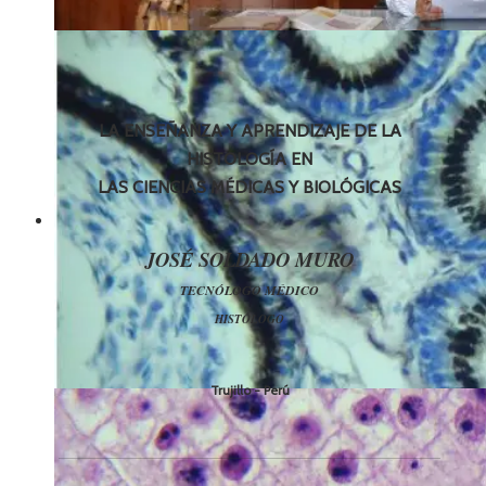
LA ENSEÑANZA Y APRENDIZAJE DE LA
HISTOLOGÍA EN
LAS CIENCIAS MÉDICAS Y BIOLÓGICAS
JOSÉ SOLDADO MURO
TECNÓLOGO MÉDICO
HISTÓLOGO
Trujillo - Perú